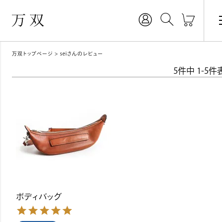
万双トップページ
seiさんのレビュー
5
件中
1
-
5
件
ボディバッグ