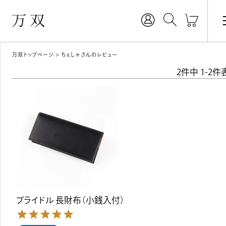
万双トップページ
ちぇしゃさんのレビュー
2
件中
1
-
2
件
ブライドル 長財布（小銭入付）