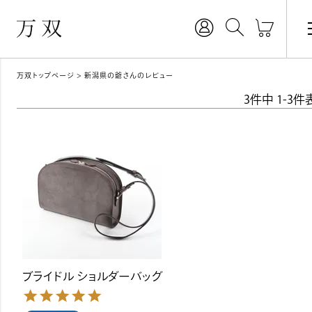
万双トップページ
新潟県の爺さんのレビュー
3
件中
1
-
3
件
ブライドル ショルダーバッグ