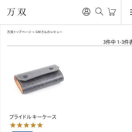
万双トップページ
GMさんのレビュー
3
件中
1
-
3
件
ブライドル キーケース