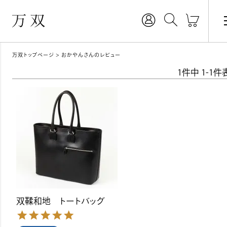
万双トップページ
おかやんさんのレビュー
1
件中
1
-
1
件
双鞣和地 トートバッグ