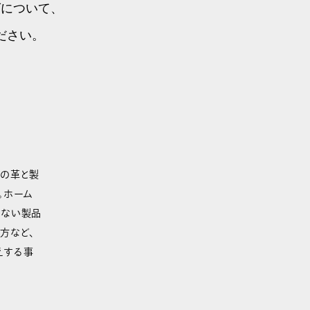
グについて、
ださい。
高の革と製
。ホーム
きない製品
方など、
えする事