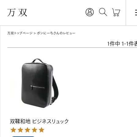
万双トップページ
ポンにーちさんのレビュー
1
件中
1
-
1
件
双鞣和地 ビジネスリュック