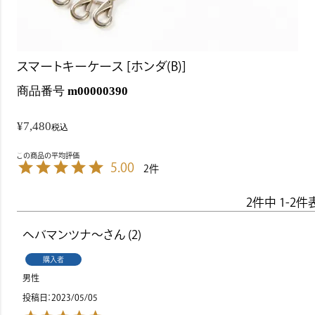
スマートキーケース [ホンダ(B)]
商品番号
m00000390
¥
7,480
税込
5.00
2
2
件中
1
-
2
件
ヘバマンツナ～
2
購入者
男性
投稿日
2023/05/05