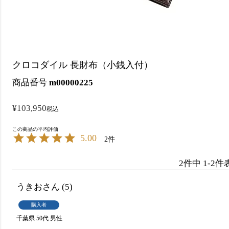
クロコダイル 長財布（小銭入付）
商品番号
m00000225
¥
103,950
税込
5.00
2
2
件中
1
-
2
件
うきお
5
購入者
千葉県
50代
男性