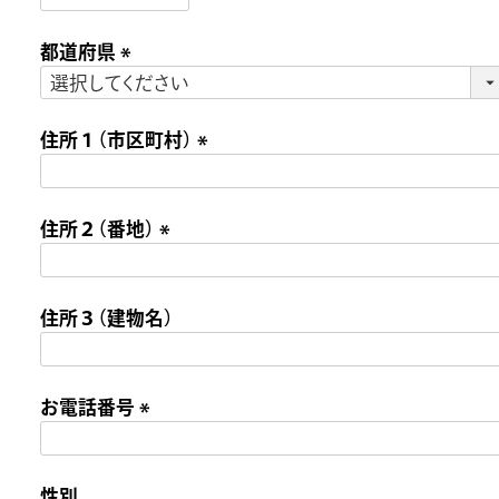
必
都道府県
須
)
(
必
住所１（市区町村）
須
)
(
必
住所２（番地）
須
)
(
必
住所３（建物名）
須
)
お電話番号
(
必
性別
須