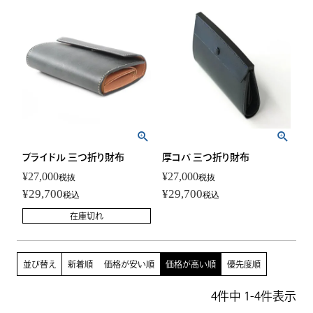
ブライドル 三つ折り財布
厚コバ 三つ折り財布
¥
27,000
¥
27,000
税抜
税抜
¥
29,700
¥
29,700
税込
税込
在庫切れ
並び替え
新着順
価格が安い順
価格が高い順
優先度順
4
件中
1
-
4
件表示