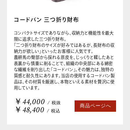
コードバン 三つ折り財布
コンパクトサイズでありながら、収納力と機能性を最大
限に追求した三つ折り財布。
「二つ折り財布のサイズが好みではあるが、長財布の収
納力が欲しい」といったお客様に人気です。
農耕馬の臀部から採れる原皮を、じっくりと鞣したあと
表裏から慎重に削ることで、組織の中央部にある綿密
な繊維を削り出した「コードバン」。その魅力は、独特の
質感と耐久性にあります。当店の使用するコードバン製
品は、その材質を厳選し、本物といえる素材を贅沢に使
用しています。
￥44,000
/ 税抜
商品ページへ
￥48,400
/ 税込