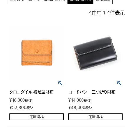
4
件中
1
-
4
件表示
クロコダイル 被せ型財布
コードバン 三つ折り財布
¥
48,000
¥
44,000
税抜
税抜
¥
52,800
¥
48,400
税込
税込
在庫切れ
在庫切れ