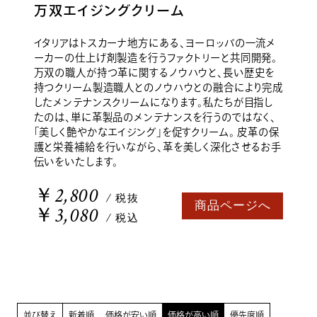
万双エイジングクリーム
イタリアはトスカーナ地方にある、ヨーロッパの一流メ
ーカーの仕上げ剤製造を行うファクトリーと共同開発。
万双の職人が持つ革に関するノウハウと、長い歴史を
持つクリーム製造職人とのノウハウとの融合により完成
したメンテナンスクリームになります。私たちが目指し
たのは、単に革製品のメンテナンスを行うのではなく、
「美しく艶やかなエイジング」を促すクリーム。 皮革の保
護と栄養補給を行いながら、革を美しく深化させるお手
伝いをいたします。
￥2,800
/ 税抜
商品ページへ
￥3,080
/ 税込
並び替え
新着順
価格が安い順
価格が高い順
優先度順