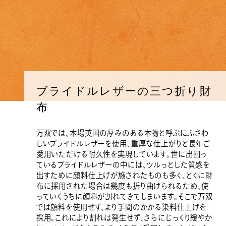
ブライドルレザーの三つ折り財
布
万双では、本場英国の厚みのある本物と呼ぶにふさわ
しいブライドルレザーを使用、重厚な仕上がりと長年ご
愛用いただける耐久性を実現しています。世に出回っ
ているブライドルレザーの中には、ツルっとした質感を
出すために顔料仕上げが施されたものも多く、とくに財
布に採用された場合は幾度も折り曲げられるため、使
っていくうちに顔料が割れてきてしまいます。そこで万双
では顔料を使用せず、より手間のかかる染料仕上げを
採用。これにより割れは発生せず、さらにじっくり緩やか