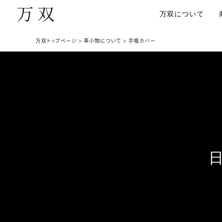
万双について
万双トップページ
革小物について
手帳カバー