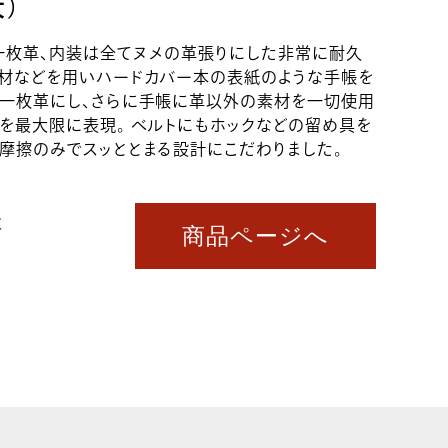
）
一枚革、内装は全てヌメの革張りにした非常に耐久
芯材などを用いハードカバー本の表紙のような手帳を
は一枚革にし、さらに手帳に革以外の素材を一切使用
を最大限に表現。 ベルトにもホックなどの留め具を
摩擦のみでスッととまる設計にこだわりました。
抜
商品ページへ
込