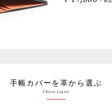
/ 税
手帳カバーを革から選ぶ
Choice Leater