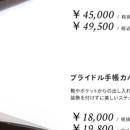
￥45,000
/ 税
￥49,500
/ 税
ブライドル手帳カバ
鞄やポケットからの出し入
装飾を付けずに美しいステ
￥18,000
/ 税
￥19,800