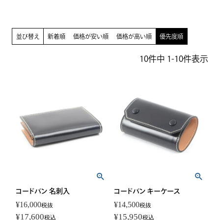
並び替え
新着順
価格が安い順
価格が高い順
優先度順
10
件中
1
-
10
件表示
コードバン 名刺入
コードバン キーケース
¥
16,000
¥
14,500
税抜
税抜
¥
17,600
¥
15,950
税込
税込