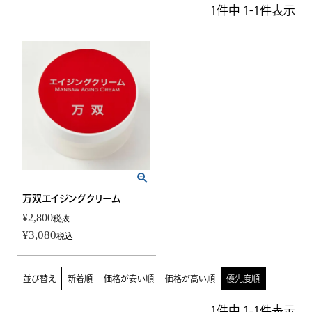
1
件中
1
-
1
件表示
万双エイジングクリーム
¥
2,800
税抜
¥
3,080
税込
並び替え
新着順
価格が安い順
価格が高い順
優先度順
1
件中
1
-
1
件表示