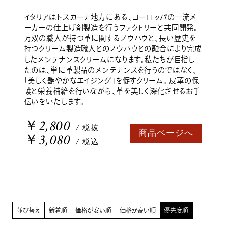
イタリアはトスカーナ地方にある、ヨーロッパの一流メ
ーカーの仕上げ剤製造を行うファクトリーと共同開発。
万双の職人が持つ革に関するノウハウと、長い歴史を
持つクリーム製造職人とのノウハウとの融合により完成
したメンテナンスクリームになります。私たちが目指し
たのは、単に革製品のメンテナンスを行うのではなく、
「美しく艶やかなエイジング」を促すクリーム。 皮革の保
護と栄養補給を行いながら、革を美しく深化させるお手
伝いをいたします。
￥2,800
/ 税抜
商品ページへ
￥3,080
/ 税込
並び替え
新着順
価格が安い順
価格が高い順
優先度順