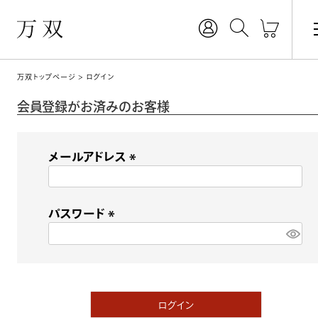
万双トップページ
ログイン
会員登録がお済みのお客様
メールアドレス
(
必
パスワード
須
)
(
必
須
)
ログイン