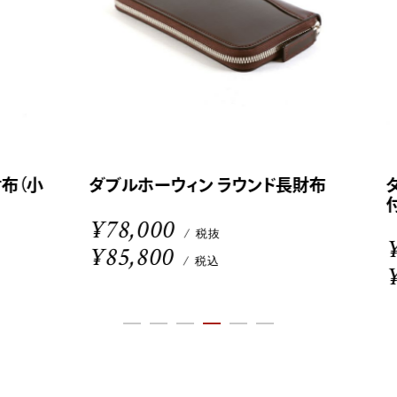
（小
ダブルホーウィン ラウンド長財布
ダ
付）
¥78,000
/ 税抜
¥6
¥85,800
/ 税込
¥7