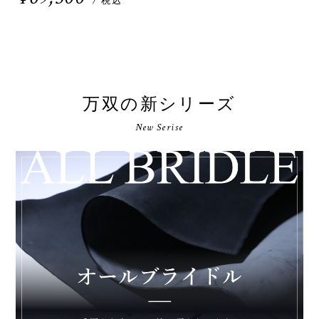
/ 税込
万双の新シリーズ
New Serise