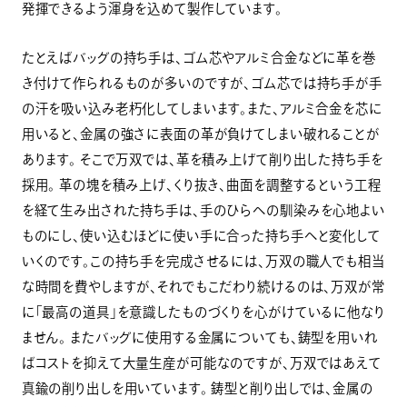
発揮できるよう渾身を込めて製作しています。
たとえばバッグの持ち手は、ゴム芯やアルミ合金などに革を巻
き付けて作られるものが多いのですが、ゴム芯では持ち手が手
の汗を吸い込み老朽化してしまいます。また、アルミ合金を芯に
用いると、金属の強さに表面の革が負けてしまい破れることが
あります。 そこで万双では、革を積み上げて削り出した持ち手を
採用。 革の塊を積み上げ、くり抜き、曲面を調整するという工程
を経て生み出された持ち手は、手のひらへの馴染みを心地よい
ものにし、使い込むほどに使い手に合った持ち手へと変化して
いくのです。この持ち手を完成させるには、万双の職人でも相当
な時間を費やしますが、それでもこだわり続けるのは、万双が常
に「最高の道具」を意識したものづくりを心がけているに他なり
ません。 またバッグに使用する金属についても、鋳型を用いれ
ばコストを抑えて大量生産が可能なのですが、万双ではあえて
真鍮の削り出しを用いています。 鋳型と削り出しでは、金属の