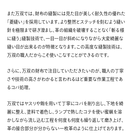
また万双では、財布の縫製には見た目が美しく耐久性の優れた
「菱縫い」を採用しています。より整然とステッチを刻むよう縫い
針を極限まで研ぎ澄まし、革の組織を破壊することなく「斬る様
に縫う」縫製技術で、一目一目が斜めになりながら大変綺麗な
縫い目が出来るのが特徴となります。この高度な縫製技術は、
万双の職人だからこそ使いこなすことができるのです。
さらに、万双の財布で注目していただきたいのが、職人の丁寧
さや技術の高さがわかると言われるほど重要な作業工程であ
るコバ処理。
万双ではヤスリや鉋を用いて丁寧にコバを削り出し、下地を綺
麗に整え、塗料で着色し、ランプで熱したコテを使い蜜蝋を溶
かしながら流し込む工程を何度も何度も繰り返して磨き上げ、
革の接合部分が分からない一枚革のように仕上げております。