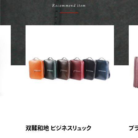
Recommend item
双鞣和地 ビジネスリュック
ブ