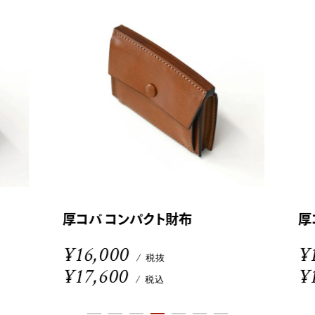
厚コバ コンパクト財布
厚
¥16,000
¥1
/ 税抜
¥17,600
¥1
/ 税込