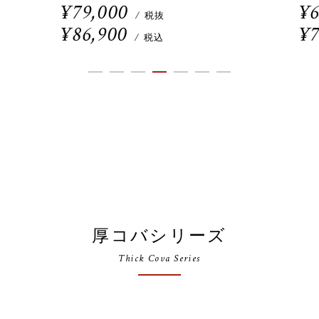
¥79,000
¥6
/ 税抜
¥86,900
¥7
/ 税込
厚コバシリーズ
Thick Cova Series