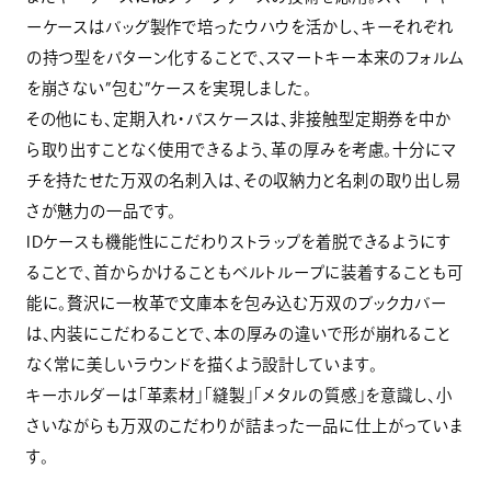
ーケースはバッグ製作で培ったウハウを活かし、キーそれぞれ
の持つ型をパターン化することで、スマートキー本来のフォルム
を崩さない”包む”ケースを実現しました。
その他にも、定期入れ・パスケースは、非接触型定期券を中か
ら取り出すことなく使用できるよう、革の厚みを考慮。十分にマ
チを持たせた万双の名刺入は、その収納力と名刺の取り出し易
さが魅力の一品です。
IDケースも機能性にこだわりストラップを着脱できるようにす
ることで、首からかけることもベルトループに装着することも可
能に。贅沢に一枚革で文庫本を包み込む万双のブックカバー
は、内装にこだわることで、本の厚みの違いで形が崩れること
なく常に美しいラウンドを描くよう設計しています。
キーホルダーは「革素材」「縫製」「メタルの質感」を意識し、小
さいながらも万双のこだわりが詰まった一品に仕上がっていま
す。