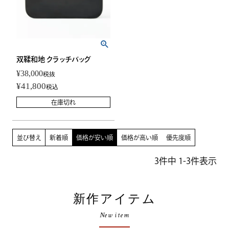
双鞣和地 クラッチバッグ
¥
38,000
税抜
¥
41,800
税込
在庫切れ
並び替え
新着順
価格が安い順
価格が高い順
優先度順
3
件中
1
-
3
件表示
新作アイテム
New item