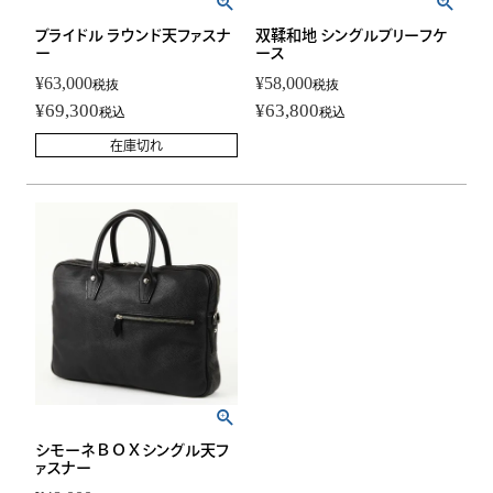
ブライドル ラウンド天ファスナ
双鞣和地 シングルブリーフケ
ー
ース
¥
63,000
¥
58,000
税抜
税抜
¥
69,300
¥
63,800
税込
税込
在庫切れ
シモーネＢＯＸシングル天フ
ァスナー