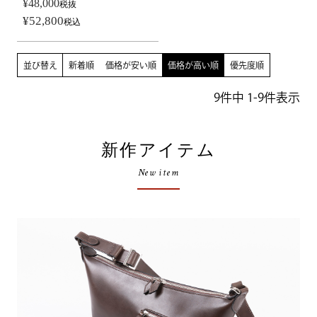
¥
48,000
税抜
¥
52,800
税込
並び替え
新着順
価格が安い順
価格が高い順
優先度順
9
件中
1
-
9
件表示
新作アイテム
New item